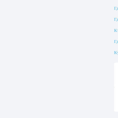
Г
Г
К
Г
К