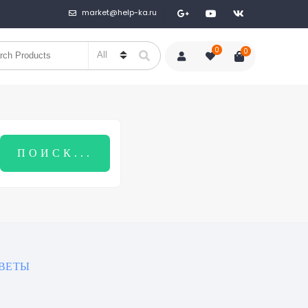
market@help-ka.ru
0
0
ТВЕТЫ