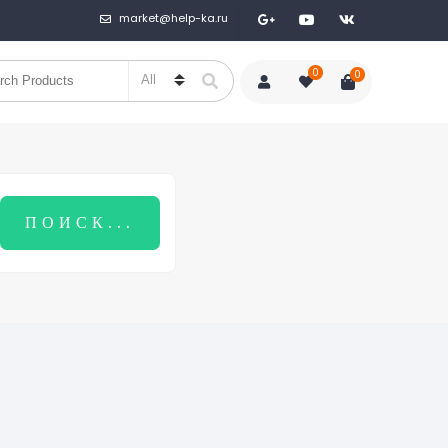
market@help-ka.ru
0
0