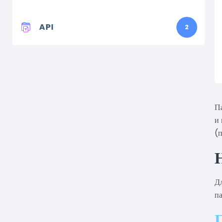
API
2
Па
и
(п
Д
п