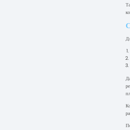
Т
ко
С
Дл
Д
р
пл
К
р
По