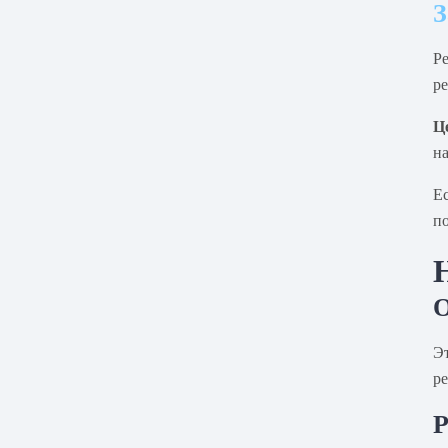
З
Р
р
Ц
н
Е
по
О
Э
ре
Р