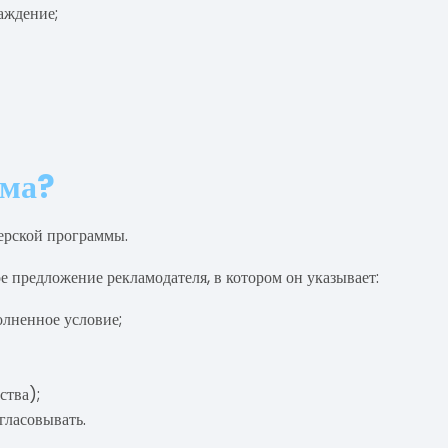
аждение;
мма?
ерской программы.
предложение рекламодателя, в котором он указывает:
олненное условие;
ства);
гласовывать.