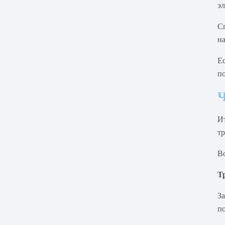
э
Сп
на
Ес
п
Ч
Ит
тр
Во
Т
З
по