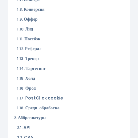
Конверсия
Оффер
Лид
Постбэк
Реферал
Трекер
Таргетинг
Холд
Фрод
PostClick cookie
Средн. обработка
Аббревиатуры
API
CPA