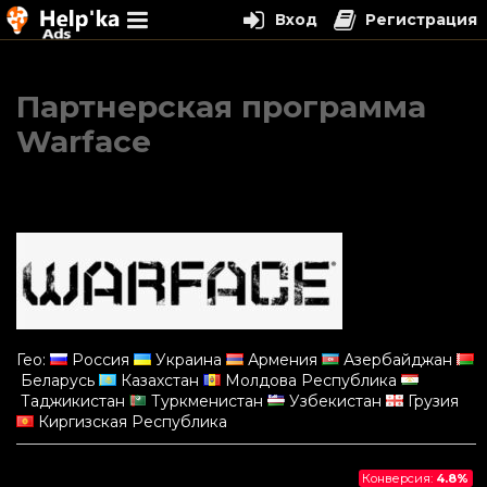
Вход
Регистрация
Перейти
к
Партнерская программа
содержимому
Warface
Гео:
Россия
Украина
Армения
Азербайджан
Беларусь
Казахстан
Молдова Республика
Таджикистан
Туркменистан
Узбекистан
Грузия
Киргизская Республика
Конверсия:
4.8%