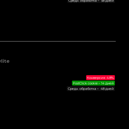
Средн. обработка – 58 дней
lite
Конверсия: 4.8%
PostClick cookie – 14 дней
Средн. обработка – 48 дней