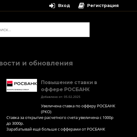
Вход
Регистрация
и:
вости и обновления
Повышение ставки в
оффере РОСБАНК
Добавлено от: 05.02.2025
Увеличена ставка по офферу РОСБАНК
(РКО)
Ставка за открытие расчетного счета увеличена с 1000р
до 3000р.
Зарабатывай ещё больше с офферами от РОСБАНК