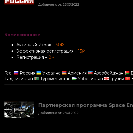
Добавлено от: 23.03.2022
Комиссионные:
Активный Игрок –
50₽
Эффективная регистрация –
15₽
Регистрация –
0₽
Гео:
Россия
Украина
Армения
Азербайджан
Б
Таджикистан
Туркменистан
Узбекистан
Грузия
К
Партнерская программа Space En
Добавлено от: 28.01.2022