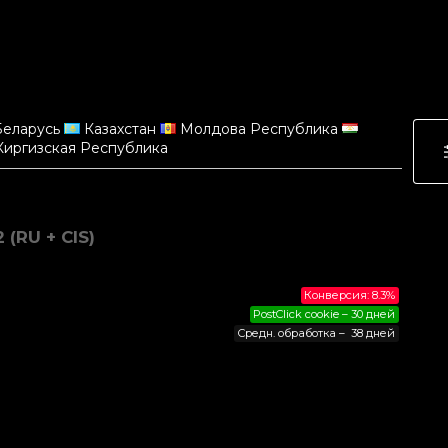
еларусь
Казахстан
Молдова Республика
иргизская Республика
(RU + CIS)
Конверсия: 8.3%
PostClick cookie – 30 дней
Средн. обработка – 38 дней