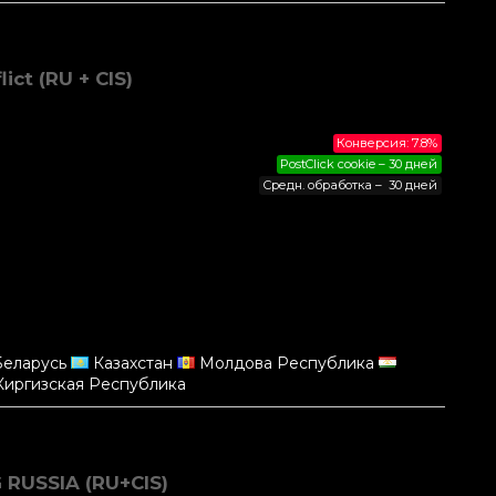
ct (RU + CIS)
Конверсия: 7.8%
PostClick cookie – 30 дней
Средн. обработка – 30 дней
еларусь
Казахстан
Молдова Республика
иргизская Республика
RUSSIA (RU+CIS)