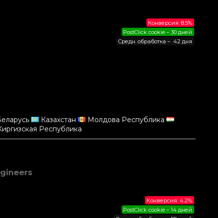
Конверсия: 8.5%
PostClick cookie – 30 дней
Средн. обработка – 42 дня
еларусь
Казахстан
Молдова Республика
иргизская Республика
gineers
Конверсия: 4.2%
PostClick cookie – 14 дней