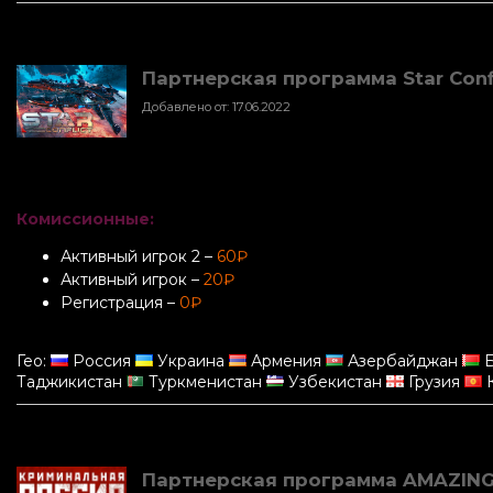
Партнерская программа Star Confli
Добавлено от: 17.06.2022
Комиссионные:
Активный игрок 2 –
60₽
Активный игрок –
20₽
Регистрация –
0₽
Гео:
Россия
Украина
Армения
Азербайджан
Б
Таджикистан
Туркменистан
Узбекистан
Грузия
К
Партнерская программа AMAZING 