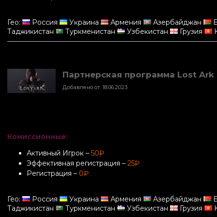
Гео:
Россия
Украина
Армения
Азербайджан
Б
Таджикистан
Туркменистан
Узбекистан
Грузия
К
Партнерская программа Lost Ark (
Добавлено от: 18.06.2023
Комиссионные:
Активный Игрок –
50₽
Эффективная регистрация –
25₽
Регистрация –
0₽
Гео:
Россия
Украина
Армения
Азербайджан
Б
Таджикистан
Туркменистан
Узбекистан
Грузия
К