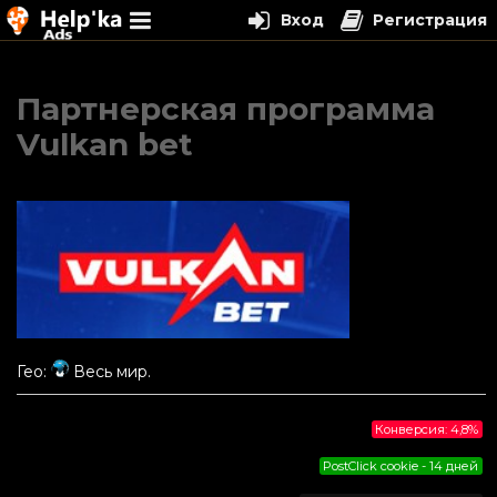
Вход
Регистрация
Перейти
к
Партнерская программа
содержимому
Vulkan bet
Гео:
Весь мир.
Конверсия: 4,8%
PostClick cookie - 14 дней