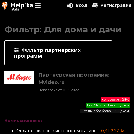
Вход
Регистрация
Перейти
к
Фильтр: Для дома и дачи
содержимому
Фильтр партнерских
программ
Партнерская программа:
Mvideo.ru
Добавлено от: 01.05.2022
Конверсия: 2.8%
PostClick cookie – 10 дней
Средн. обработка – 52 дней
Комиссионные:
Оплата товаров в интернет магазине –
0,41-2,22 %