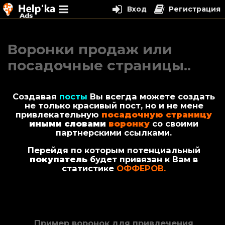
Вход
Регистрация
Перейти
к
Воронки продаж или
содержимому
посадочные страницы..
Создавая
посты
Вы всегда можете создать
не только красивый пост, но и не мене
привлекательную
посадочную страницу
иными словами
воронку
со своими
партнерскими ссылками.
Перейдя по которым потенциальный
покупатель
будет привязан к Вам в
статистике
ОФФЕРОВ.
Пример воронок для привлечения