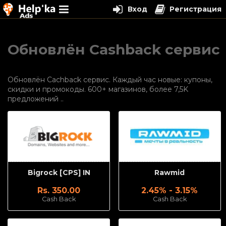
Вход
Регистрация
Перейти
к
Обновлён Cashback сервис
содержимому
Обновлён Cachback сервис. Каждый час новые: купоны,
скидки и промокоды. 600+ магазинов, более 7,5K
предложений ..
Bigrock [CPS] IN
Rawmid
Rs. 350.00
2.45% - 3.15%
Cash Back
Cash Back