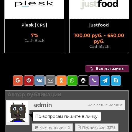
Plesk [CPS]
justfood
7%
100,00 руб. - 650,00
Cash Back
руб.
Cash Back
Все магазины
Автор публикации
admin
не в сети 3 месяца
По вопросам пишите в личку.
Комментарии: 0
Публикации: 3378