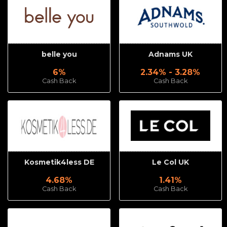
belle you
Adnams UK
6%
2.34% - 3.28%
Cash Back
Cash Back
Kosmetik4less DE
Le Col UK
4.68%
1.41%
Cash Back
Cash Back