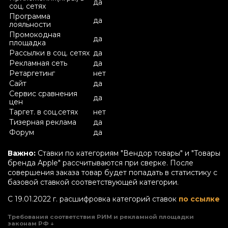
да
соц. сетях
Программа
да
лояльности
Промокодная
да
площадка
Рассылки в соц. сетях
да
Рекламная сеть
да
Ретаргетинг
нет
Сайт
да
Сервис сравнения
да
цен
Таргет. в соц.сетях
нет
Тизерная реклама
да
Форум
да
Важно:
Ставки по категориям "Вендор товары" и "Товары
бренда Apple" рассчитываются при сверке. После
совершения заказа товар будет попадать в статистику с
базовой ставкой соответствующей категории.
С 19.01.2022 г. расшифровка категорий ставок
по ссылке
Требования соответствия РИМ и рекламной площадки
законам РФ ↓