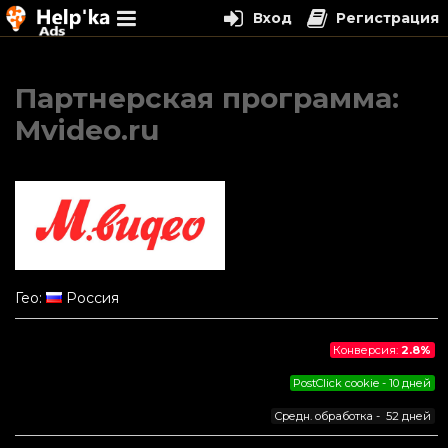
Вход
Регистрация
Перейти
к
Партнерская программа:
содержимому
Mvideo.ru
Гео:
Россия
Конверсия:
2.8%
PostClick cookie - 10 дней
Средн. обработка - 52 дней