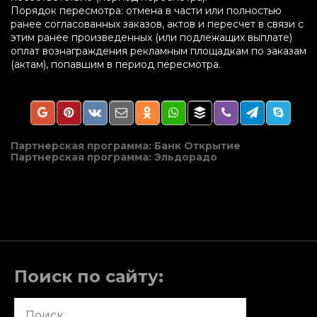
Порядок пересмотра: отмена в части или полностью
ранее согласованных заказов, актов и пересчет в связи с
этим ранее произведенных (или подлежащих выплате)
оплат вознаграждения рекламным площадкам по заказам
(актам), попавшим в период пересмотра.
Навигация
Партнерская программа: Банк Открытие
Партнерская программа: Эльдорадо
по
записям
Поиск по сайту:
Найти: