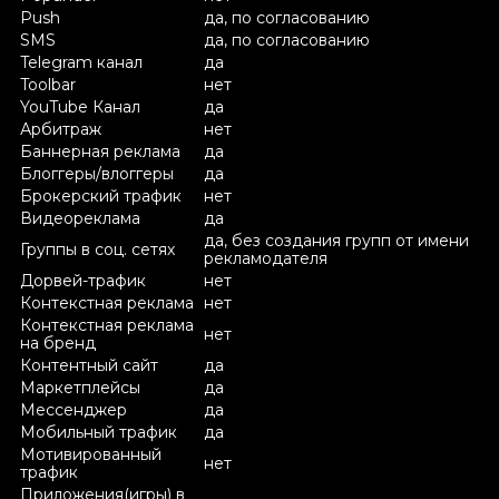
Push
да, по согласованию
SMS
да, по согласованию
Telegram канал
да
Toolbar
нет
YouTube Канал
да
Арбитраж
нет
Баннерная реклама
да
Блоггеры/влоггеры
да
Брокерский трафик
нет
Видеореклама
да
да, без создания групп от имени
Группы в соц. сетях
рекламодателя
Дорвей-трафик
нет
Контекстная реклама
нет
Контекстная реклама
нет
на бренд
Контентный сайт
да
Маркетплейсы
да
Мессенджер
да
Мобильный трафик
да
Мотивированный
нет
трафик
Приложения(игры) в