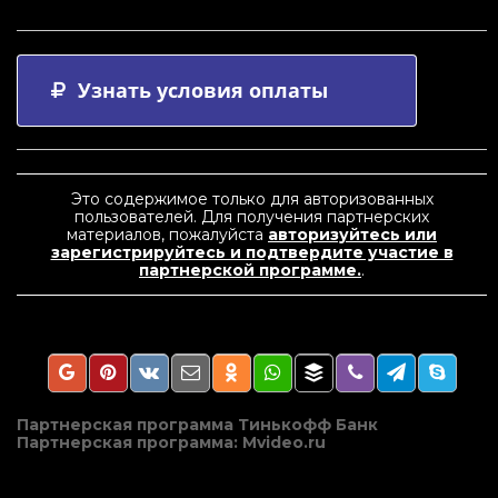
Узнать условия оплаты
Это содержимое только для авторизованных
пользователей. Для получения партнерских
материалов, пожалуйста
авторизуйтесь или
зарегистрируйтесь и подтвердите участие в
партнерской программе.
.
Навигация
Партнерская программа Тинькофф Банк
Партнерская программа: Mvideo.ru
по
записям