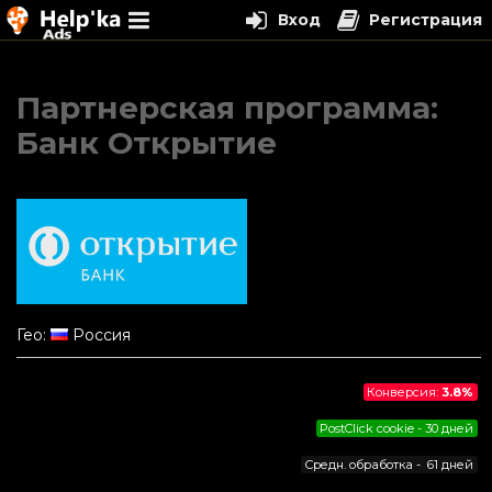
Вход
Регистрация
Перейти
к
Партнерская программа:
содержимому
Банк Открытие
Гео:
Россия
Конверсия:
3.8%
PostClick cookie - 30 дней
Средн. обработка - 61 дней