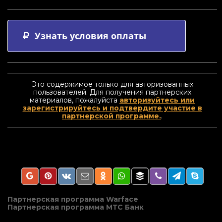
Узнать условия оплаты
Это содержимое только для авторизованных
пользователей. Для получения партнерских
материалов, пожалуйста
авторизуйтесь или
зарегистрируйтесь и подтвердите участие в
партнерской программе.
.
Навигация
Партнерская программа Warface
Партнерская программа МТС Банк
по