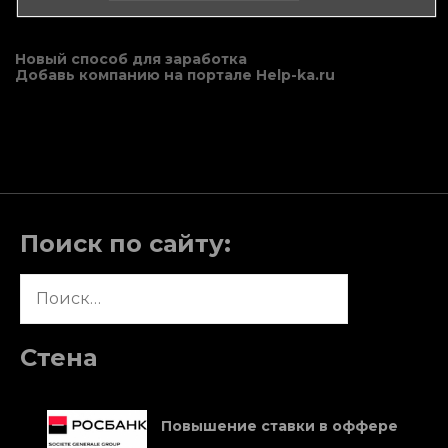
Навигация
Новый способ для заработка
Добавь компанию на портале Help-ka.ru
по
записям
Поиск по сайту:
Найти:
Стена
Повышение ставки в оффере