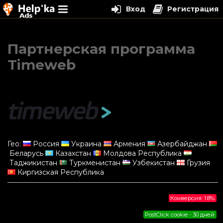
Вход
Регистрация
Перейти
к
Партнерская программа
содержимому
Timeweb
Гео:
Россия
Украина
Армения
Азербайджан
Беларусь
Казахстан
Молдова Республика
Таджикистан
Туркменистан
Узбекистан
Грузия
Киргизская Республика
Конверсия: 1.8%
PostClick cookie - 30 дней