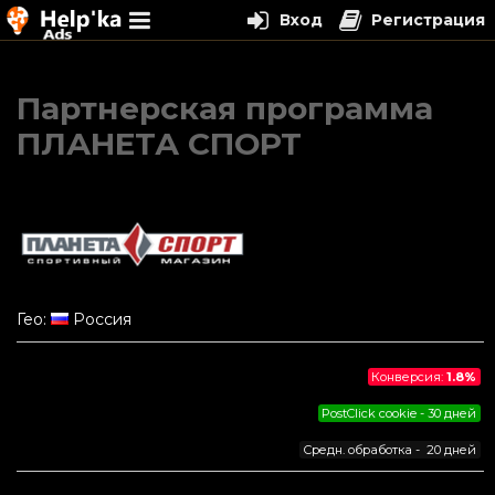
Вход
Регистрация
Перейти
к
Партнерская программа
содержимому
ПЛАНЕТА СПОРТ
Гео:
Россия
Конверсия:
1.8%
PostClick cookie - 30 дней
Средн. обработка - 20 дней