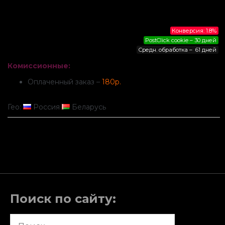
Конверсия: 1.8%
PostClick cookie – 30 дней
Средн. обработка – 61 дней
Комиссионные:
Оплаченный заказ –
180р.
Гео:
Россия
Беларусь
Поиск по сайту:
Найти: