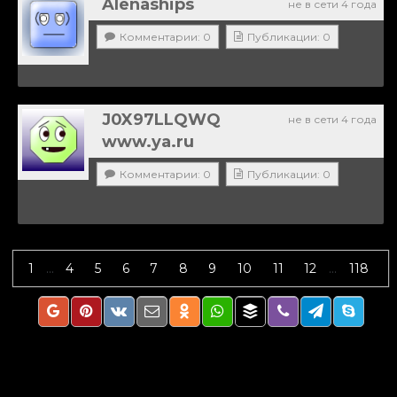
Alenaships
не в сети 4 года
Комментарии: 0
Публикации: 0
J0X97LLQWQ
не в сети 4 года
www.ya.ru
Комментарии: 0
Публикации: 0
1
...
4
5
6
7
8
9
10
11
12
...
118