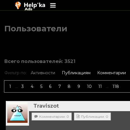
Перейти
к
Пользователи
содержимому
Всего пользователей: 3521
Фильтр по:
Активности
Публикациям
Комментарии
1
...
3
4
5
6
7
8
9
10
11
...
118
Traviszot
Комментарии: 0
Публикации: 0