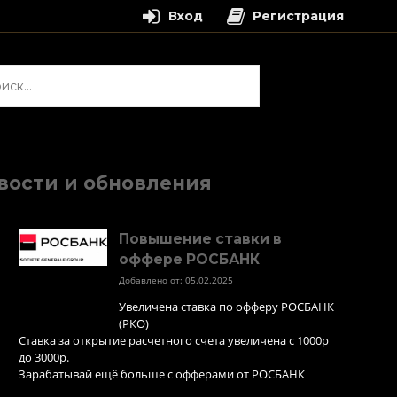
Вход
Регистрация
и:
вости и обновления
Повышение ставки в
оффере РОСБАНК
Добавлено от: 05.02.2025
Увеличена ставка по офферу РОСБАНК
(РКО)
Ставка за открытие расчетного счета увеличена с 1000р
до 3000р.
Зарабатывай ещё больше с офферами от РОСБАНК