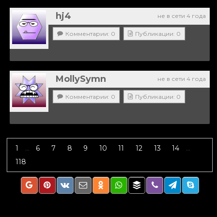
hj4
не в сети 4 года
Комментарии: 0
Публикации: 0
MollySymn
не в сети 4 года
Комментарии: 0
Публикации: 0
1
...
6
7
8
9
10
11
12
13
14
...
118