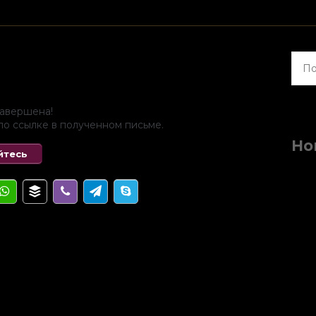
Найт
завершена!
по ссылке в полученном письме.
Но
йтесь