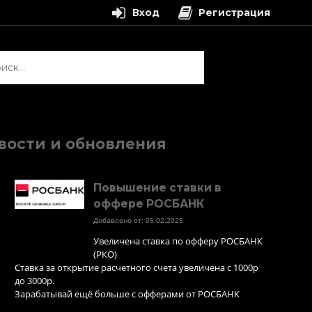
Вход
Регистрация
и:
вости и обновления
Повышение ставки в
оффере РОСБАНК
Добавлено от: 05.02.2025
Увеличена ставка по офферу РОСБАНК
(РКО)
Ставка за открытие расчетного счета увеличена с 1000р
до 3000р.
Зарабатывай ещё больше с офферами от РОСБАНК