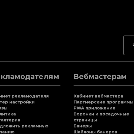
екламодателям
Вебмастерам
инет рекламодателя
Кабинет вебмастера
тер настройки
Партнерские программы
азы
PWA приложение
литика
Воронки и посадочные
галтерия
страницы
дложить рекламную
Банеры
панию
Шаблоны банеров