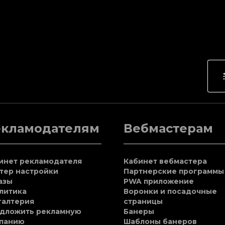
екламодателям
Вебмастерам
инет рекламодателя
Кабинет вебмастера
тер настройки
Партнерские программы
азы
PWA приложение
литика
Воронки и посадочные
галтерия
страницы
дложить рекламную
Банеры
панию
Шаблоны банеров