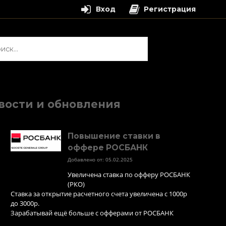
Вход
Регистрация
и:
вости и обновления
Повышение ставки в
оффере РОСБАНК
Добавлено от: 05.02.2025
Увеличена ставка по офферу РОСБАНК
(РКО)
Ставка за открытие расчетного счета увеличена с 1000р
до 3000р.
Зарабатывай ещё больше с офферами от РОСБАНК