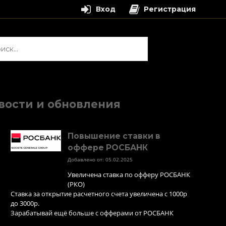
Вход
Регистрация
и:
вости и обновления
Повышение ставки в
оффере РОСБАНК
Добавлено от: 05.02.2025
Увеличена ставка по офферу РОСБАНК
(РКО)
Ставка за открытие расчетного счета увеличена с 1000р
до 3000р.
Зарабатывай ещё больше с офферами от РОСБАНК