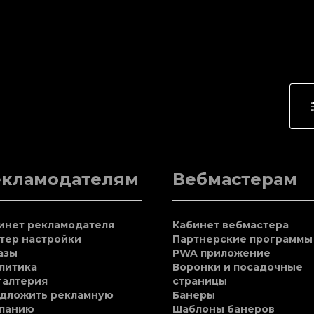
екламодателям
Вебмастерам
инет рекламодателя
Кабинет вебмастера
тер настройки
Партнерские программы
азы
PWA приложение
литика
Воронки и посадочные
галтерия
страницы
дложить рекламную
Банеры
панию
Шаблоны банеров