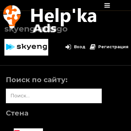
Перейти
к
skyeng.ru logo
содержимому
Вход
Регистрация
Поиск по сайту:
Найти:
Стена