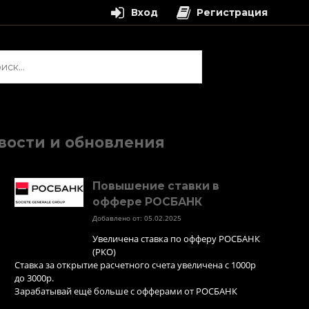
Вход
Регистрация
и:
вости и обновления
Повышение ставки в
оффере РОСБАНК
Добавлено от: 05.02.2025
Увеличена ставка по офферу РОСБАНК
(РКО)
Ставка за открытие расчетного счета увеличена с 1000р
до 3000р.
Зарабатывай ещё больше с офферами от РОСБАНК