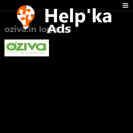
Перейти
к
oziva.in logo
содержимому