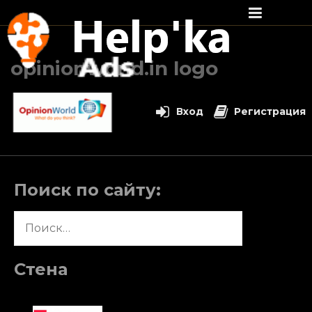
Перейти
к
opinionworld.in logo
содержимому
Вход
Регистрация
Поиск по сайту:
Найти:
Стена