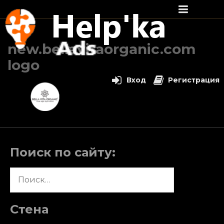
Перейти
к
new.bellavitaorganic.com
содержимому
logo
Вход
Регистрация
Поиск по сайту:
Найти:
Стена