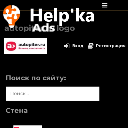
Перейти
к
autopiter.ru logo
содержимому
Вход
Регистрация
Поиск по сайту:
Найти:
Стена