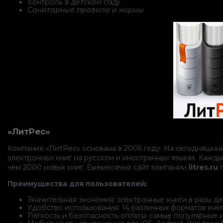
Контроль в детском саду
Санитарные правила и нормы
«ЛитРес»
Компания «ЛитРес» основана в 2006 году. На сегодняшний
электронных книг на русском и иностранных языках. Кажд
чем 2000 новых книг. Ежемесячно сайт компании
litres.ru
п
Преимущества для пользователей:
Значительная экономия: электронные книги в разы 
Удобство использования: 14 различных форматов кни
Легкость и безопасность оплаты: самые популярные