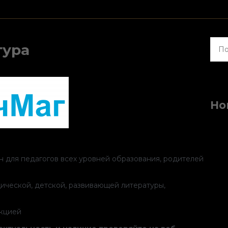
Найт
тура
Но
 для педагогов всех уровней образования, родителей
ческой, детской, развивающей литературы,
укцией