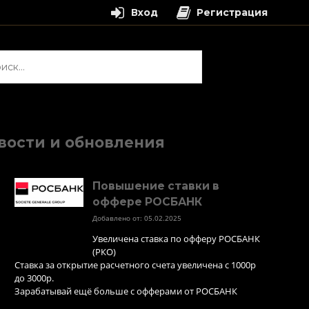
Вход
Регистрация
и:
вости и обновления
Повышение ставки в
оффере РОСБАНК
Добавлено от: 05.02.2025
Увеличена ставка по офферу РОСБАНК
(РКО)
Ставка за открытие расчетного счета увеличена с 1000р
до 3000р.
Зарабатывай ещё больше с офферами от РОСБАНК