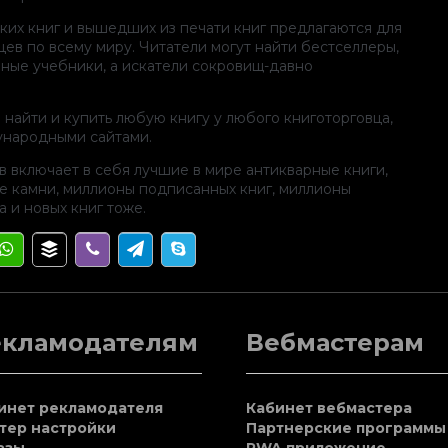
ких книг и вышедших из печати книг предлагаются для
цев по всему миру. Читатели могут найти бестселлеры,
ные учебники, а искатели сокровищ-давно
 найти и купить любую книгу у любого книготорговца,
ународными сайтами.
в включает в себя лучшие в мире антикварные книги,
е камни, миллионы подписанных книг, миллионы
и новых книг тоже.
екламодателям
Вебмастерам
инет рекламодателя
Кабинет вебмастера
тер настройки
Партнерские программы
азы
PWA приложение