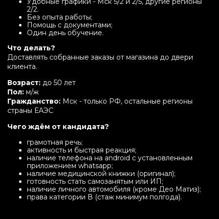
Удобные графики - Мск 5/2 и 2/5, другие регионы
2/2.
Без опыта работы;
Помощь с документами;
Один день обучение.
Что делать?
Доставлять собранные заказы от магазина до двери
клиента.
Возраст:
до 50 лет
Пол:
м/ж
Гражданство:
Мск - только РФ, остальные регионы
страны ЕАЭС
Чего ждём от кандидата?
грамотная речь;
активность и быстрая реакция;
наличие телефона на android с установленным
приложением whatsapp;
наличие медицинской книжки (оригинал);
готовность стать самозанятым или ИП;
наличие личного автомобиля (кроме Део Матиз);
права категории В (стаж минимум полгода).