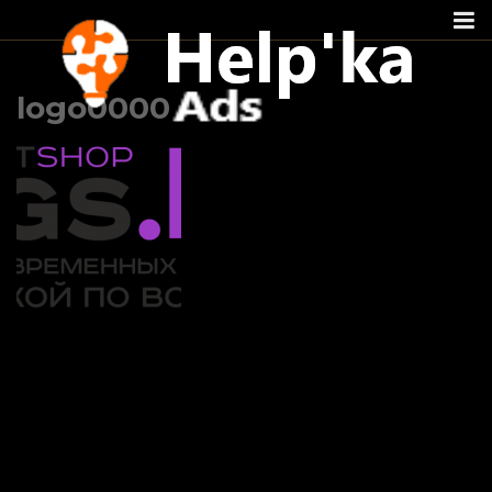
Перейти
к
logo0000
содержимому