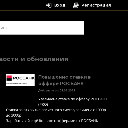
Вход
Регистрация
и:
вости и обновления
Повышение ставки в
оффере РОСБАНК
Добавлено от: 05.02.2025
Увеличена ставка по офферу РОСБАНК
(РКО)
Ставка за открытие расчетного счета увеличена с 1000р
до 3000р.
Зарабатывай ещё больше с офферами от РОСБАНК