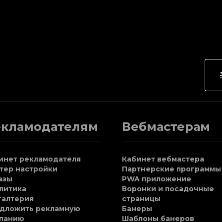
екламодателям
Вебмастерам
инет рекламодателя
Кабинет вебмастера
тер настройки
Партнерские программы
азы
PWA приложение
литика
Воронки и посадочные
галтерия
страницы
дложить рекламную
Банеры
панию
Шаблоны банеров