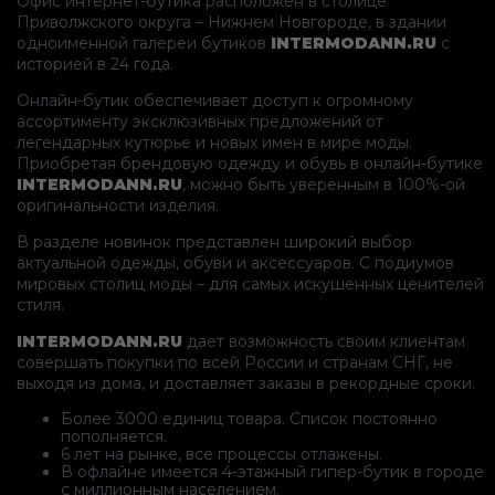
Офис интернет-бутика расположен в столице
Приволжского округа – Нижнем Новгороде, в здании
одноименной галереи бутиков
INTERMODANN.RU
с
историей в 24 года.
Онлайн-бутик обеспечивает доступ к огромному
ассортименту эксклюзивных предложений от
легендарных кутюрье и новых имен в мире моды.
Приобретая брендовую одежду и обувь в онлайн-бутике
INTERMODANN.RU
, можно быть уверенным в 100%-ой
оригинальности изделия.
В разделе новинок представлен широкий выбор
актуальной одежды, обуви и аксессуаров. С подиумов
мировых столиц моды – для самых искушенных ценителей
стиля.
INTERMODANN.RU
дает возможность своим клиентам
совершать покупки по всей России и странам СНГ, не
выходя из дома, и доставляет заказы в рекордные сроки.
Более 3000 единиц товара. Список постоянно
пополняется.
6 лет на рынке, все процессы отлажены.
В офлайне имеется 4-этажный гипер-бутик в городе
с миллионным населением.