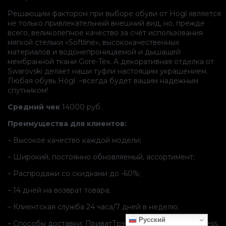
Решающим фактором при выборе обуви от Högl является
не только привлекательный внешний вид, но, прежде
всего, великолепное качество за счёт использования
мягкой стельки «Softline», высококачественных
материалов и водонепроницаемой и дышащей
мембранной ткани Gore-Tex. А декоративная отделка от
Swarovski делает наши туфли настоящим украшением.
Любая обувь Högl –всегда будет вашим надежным
спутником!
Средний чек
14000 руб.
Преимущества для клиентов:
– Высокое качество каждой модели;
– Широкий, постоянно обновляемый, ассортимент;
– Распродажи со скидками до -60%;
– 14 дней на возврат товара;
– Клиентская служба 24 часа/7 дней в неделю;
Русский
– Способы доставки: ПриватТрэйд(KupiVip), Pony Express,