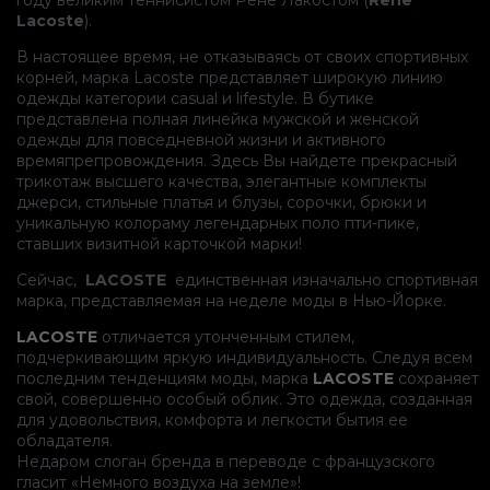
Lacoste
).
В настоящее время, не отказываясь от своих спортивных
корней, марка Lacoste представляет широкую линию
одежды категории casual и lifestyle. В бутике
представлена полная линейка мужской и женской
одежды для повседневной жизни и активного
времяпрепровождения. Здесь Вы найдете прекрасный
трикотаж высшего качества, элегантные комплекты
джерси, стильные платья и блузы, сорочки, брюки и
уникальную колораму легендарных поло пти-пике,
ставших визитной карточкой марки!
Сейчас,
LACOSTE
единственная изначально спортивная
марка, представляемая на неделе моды в Нью-Йорке.
LACOSTE
отличается утонченным стилем,
подчеркивающим яркую индивидуальность. Следуя всем
последним тенденциям моды, марка
LACOSTE
сохраняет
свой, совершенно особый облик. Это одежда, созданная
для удовольствия, комфорта и легкости бытия ее
обладателя.
Недаром слоган бренда в переводе с французского
гласит «Немного воздуха на земле»!