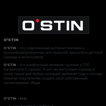
O’STIN
O’STIN
– это современный интернет-магазин и
крупнейшая розничная сеть мужской, женской и детской
одежды и аксессуаров.
O′STIN
– это комфортный интернет-шопинг и 730
магазинов в 5 странах. 14 лет мы выпускаем одежду в
стиле casual для любых ситуаций, времени года и погоды,
помогая покупателям создать свой собственный,
неповторимый образ.
O’STIN
– это:
международный бренд