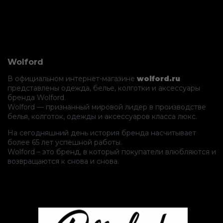
Wolford
В официальном интернет-магазине
wolford.ru
представлены одежда, белье, колготки и аксессуары
бренда Wolford.
Wolford — признанный мировой лидер в производстве
белья, колготок, одежды и аксессуаров класса люкс.
На сегодняшний день история бренда насчитывает
более 65 лет успешной работы.
Wolford – это бренд, в который покупатели влюбляются и
возвращаются к снова и снова.