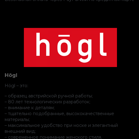
Högl
Högl – это:
– образец австрийской ручной работы;
– 80 лет технологических разработок;
– внимание к деталям;
– тщательно подобранные, высококачественные
материалы;
– максимальное удобство при носке и элегантный
внешний вид;
– современное понимание женского стиля.