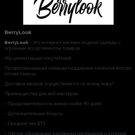
BerryLook
BerryLook
– это интернет магазин модной одежды с
огромным ассортиментом товаров.
Мы ценим наших покупателей:
Профессиональная команда поддержки клиентов всегда
готова помочь.
Доставка заказов осуществляется по всему миру!
Преимущества для веб-мастеров:
– Продолжительность жизни cookie 90 дней
– Дополнительные бонусы
– Средний чек $73
– Частое обновление рекламных материалов и купонов