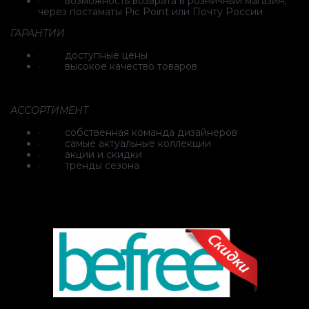
· возможность возврата в розничный магазин,
через постаматы Pic Point или Почту России
ГАРАНТИИ
· доступные цены
· высокое качество товаров
АССОРТИМЕНТ
· собственная команда дизайнеров
· самые актуальные коллекции
· акции и скидки
· тренды сезона