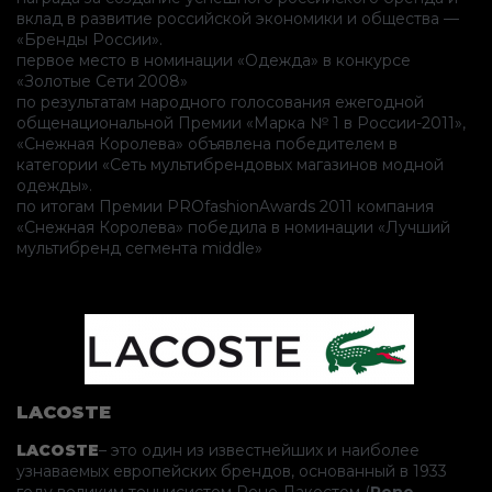
вклад в развитие российской экономики и общества —
«Бренды России».
первое место в номинации «Одежда» в конкурсе
«Золотые Сети 2008»
по результатам народного голосования ежегодной
общенациональной Премии «Марка № 1 в России-2011»,
«Снежная Королева» объявлена победителем в
категории «Сеть мультибрендовых магазинов модной
одежды».
по итогам Премии PROfashionAwards 2011 компания
«Снежная Королева» победила в номинации «Лучший
мультибренд сегмента middle»
LACOSTE
LACOSTE
– это один из известнейших и наиболее
узнаваемых европейских брендов, основанный в 1933
году великим теннисистом Рене Лакостом (
Rene