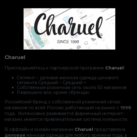
Charuel
Присоединяйтесь к партнерской программе
Charuel
!
Сегмент – деловая женская одежда ценового
сегмента Средний – Средний +
Собственная розничная сеть: около 50 магазинов
Разрешено все, кроме «бренда»
Российский бренд с собственной розничной сетью
магазинов по всей России, работающий на рынке с
1998
года. Интенсивно развивается фирменный интернет-
магазин, имеется привлекательная система лояльности.
В оффлайн и онлайн магазинах
Charuel
представлена
деловая
женская одежда для любого времени года, а