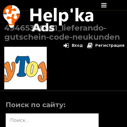
Перейти
к
49465388581_lieferando-
содержимому
gutschein-code-neukunden
Вход
Регистрация
Поиск по сайту:
Найти: