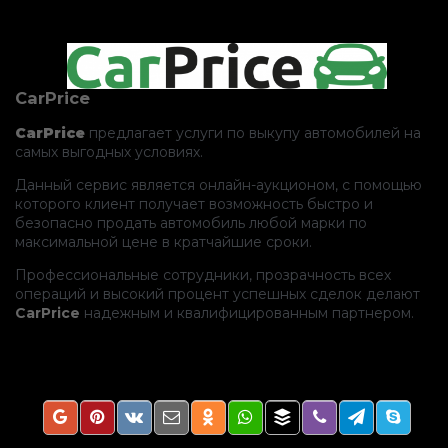
CarPrice
CarPrice
предлагает услуги по выкупу автомобилей на
самых выгодных условиях.
Данный сервис является онлайн-аукционом, с помощью
которого клиент получает возможность быстро и
безопасно продать автомобиль любой марки по
максимальной цене в кратчайшие сроки.
Профессиональные сотрудники, прозрачность всех
операций и высокий процент успешных сделок делают
CarPrice
надежным и квалифицированным партнером.