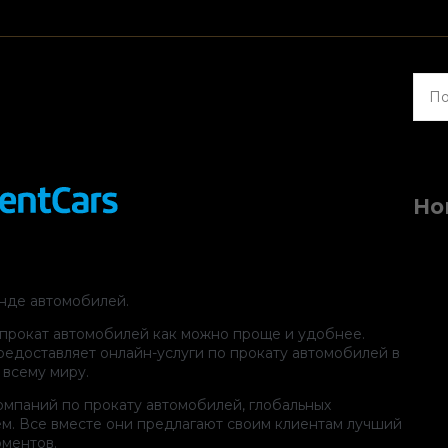
Найт
Но
нде автомобилей.
-прокат автомобилей как можно проще и удобнее.
едоставляет онлайн-услуги по прокату автомобилей в
 всему миру.
омпаний по прокату автомобилей, глобальных
ем. Все вместе они предлагают своим клиентам лучший
оментов.