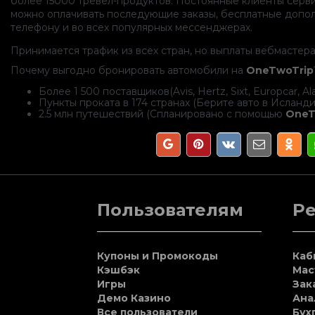
более 15000 тревел-продуктов. Постоянные клиенты серв
можно оплачивать последующие заказы, бесплатные допол
телефону и во всех популярных мессенджерах.
Принимается трафик из всех стран, но выплаты вебмастера
Почему выгодно бронировать автомобили на
OneTwoTrip
Более 1 500 поставщиков(Avis, Hertz, Sixt, Europcar, A
Пункты проката в 174 странах (Берите авто в Исланд
2.5 млн путешествий (Спланировано с помощью
OneT
Пользователям
Р
Купоны и Промокоды
Каб
Кэшбэк
Мас
Игры
Зак
Демо Казино
Ана
Все пользователи
Бух