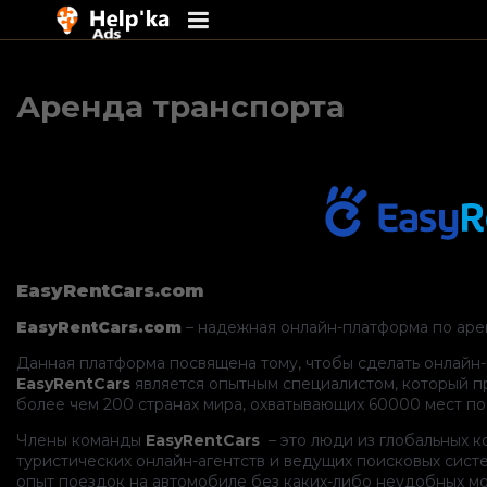
Перейти
к
Аренда транспорта
содержимому
EasyRentCars.
com
EasyRentCars.
com
– надежная онлайн-платформа по аре
Данная платформа посвящена тому, чтобы сделать онлайн
EasyRentCars
является опытным специалистом, который пр
более чем 200 странах мира, охватывающих 60000 мест по
Члены команды
EasyRentCars
– это люди из глобальных к
туристических онлайн-агентств и ведущих поисковых сист
опыт поездок на автомобиле без каких-либо неудобных м