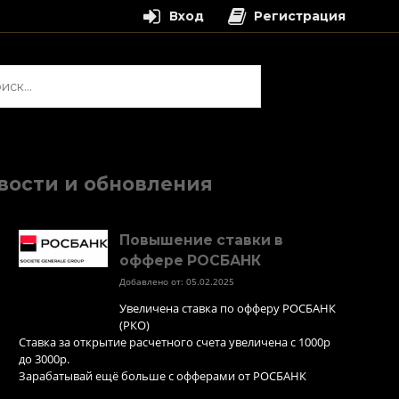
Вход
Регистрация
и:
вости и обновления
Повышение ставки в
оффере РОСБАНК
Добавлено от: 05.02.2025
Увеличена ставка по офферу РОСБАНК
(РКО)
Ставка за открытие расчетного счета увеличена с 1000р
до 3000р.
Зарабатывай ещё больше с офферами от РОСБАНК