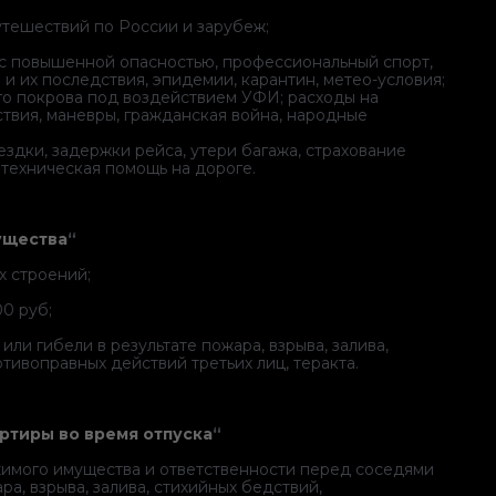
утешествий по России и зарубеж;
 с повышенной опасностью, профессиональный спорт,
и их последствия, эпидемии, карантин, метео-условия;
го покрова под воздействием УФИ; расходы на
твия, маневры, гражданская война, народные
здки, задержки рейса, утери багажа, страхование
техническая помощь на дороге.
ущества
“
х строений;
0 руб;
и гибели в результате пожара, взрыва, залива,
тивоправных действий третьих лиц, теракта.
ртиры во время отпуска
“
жимого имущества и ответственности перед соседями
а, взрыва, залива, стихийных бедствий,