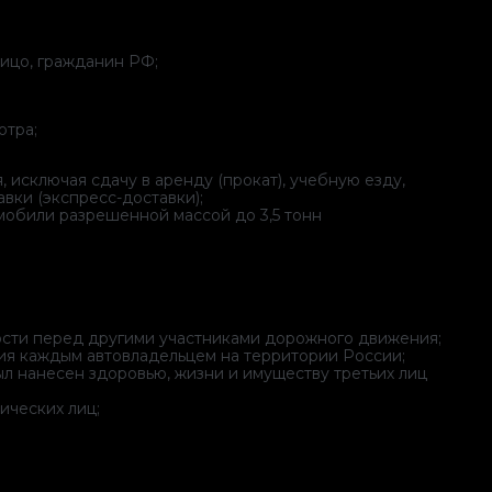
ицо, гражданин РФ;
отра;
 исключая сдачу в аренду (прокат), учебную езду,
авки (экспресс-доставки);
омобили разрешенной массой до 3,5 тонн
ости перед другими участниками дорожного движения;
я каждым автовладельцем на территории России;
л нанесен здоровью, жизни и имуществу третьих лиц
ических лиц;