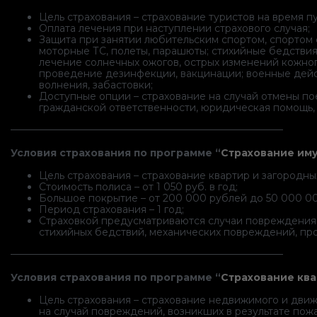
Цель страхования – страхование туристов на время п
Оплата лечения при наступлении страхового случая;
Защита при занятии любительским спортом, спортом
моторные ТС, полеты, парашюты; стихийные бедствия 
лечение солнечных ожогов, острых изменений кожно
проведение дезинфекции, вакцинации; военные дейс
волнения, забастовки;
Доступные опции – страхование на случай отмены пое
гражданской ответственности, юридическая помощь, 
———————————————————————————–
Условия страхования по программе “
Страхование им
Цель страхования – страхование квартир и загородны
Стоимость полиса – от 1 050 руб. в год;
Большое покрытие – от 200 000 рублей до 50 000 00
Период страхования – 1 год;
Страховкой предусматриваются случаи повреждения ил
стихийных бедствий, механических повреждений, про
———————————————————————————–
Условия страхования по программе “
Страхование ква
Цель страхования – страхование недвижимого и дви
на случай повреждений, возникших в результате пожар