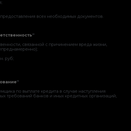
в;
ты предоставления всех необходимых документов.
ветственность
“
твенности, связанной с причинением вреда жизни,
непреднамеренно);
н. руб;
хование
“
емщика по выплате кредита в случае наступления
ых требований банков и иных кредитных организаций,