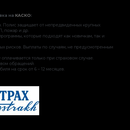
вка на
КАСКО
:
в. Полис защищает от непредвиденных крупных
П, пожар и др.
рограммы, которые подходят как новичкам, так и
ых рисков. Выплаты по случаям, не предусмотренным
 оплачивается только при страховом случае.
-вом обращений.
иля на срок от 6 – 12 месяцев.