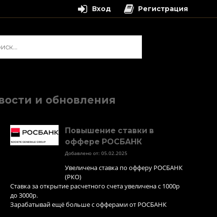
Вход
Регистрация
и:
вости и обновления
Повышение ставки в
оффере РОСБАНК
Добавлено от: 05.02.2025
Увеличена ставка по офферу РОСБАНК
(РКО)
Ставка за открытие расчетного счета увеличена с 1000р
до 3000р.
Зарабатывай ещё больше с офферами от РОСБАНК