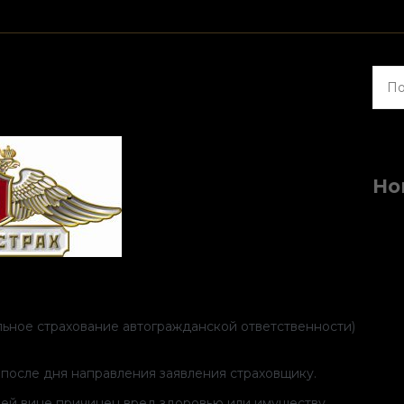
Найт
Но
льное страхование автогражданской ответственности)
 после дня направления заявления страховщику.
ашей вине причинен вред здоровью или имуществу