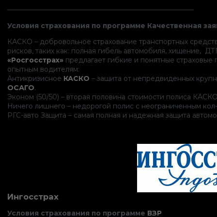
———————————————————————————–
Условия страхования по программе Качественная зая
КАСКО – добровольное страхование транспортных средст
рисков, таких как: полная гибель автомобиля, хищение, ДТ
«Росгосстрах»
предлагает гибкие и понятные страховые п
опытным водителям:
Антикризисное
КАСКО
– защита от непредвиденных крупн
ОСАГО
.
Эконом (50/50) – вторая половина стоимости полиса КАСКО
Ничего лишнего – недорогой полис с неограниченным кол
РГС-авто Защита – самая полная и надежная защита автомоб
Ингосстрах
Условия страхования по программе
ВЗР