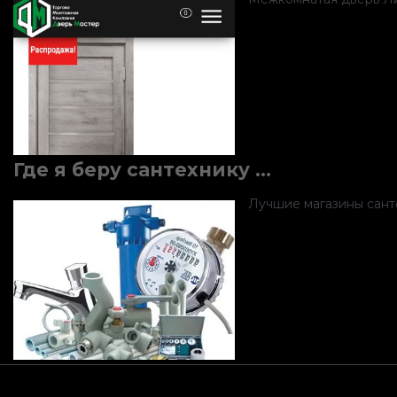
Где я беру сантехнику …
Лучшие магазины санте