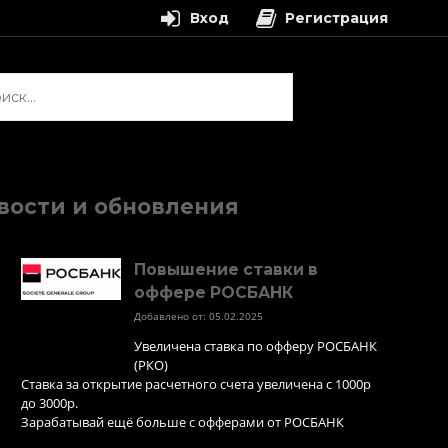
Вход
Регистрация
и:
вости и обновления
Повышение ставки в
оффере РОСБАНК
Добавлено от: 05.02.2025
Увеличена ставка по офферу РОСБАНК
(РКО)
Ставка за открытие расчетного счета увеличена с 1000р
до 3000р.
Зарабатывай ещё больше с офферами от РОСБАНК