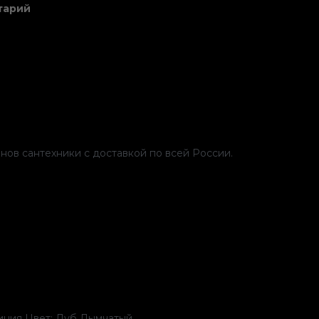
к
тарий
Новое
поступление
нов сантехники с доставкой по всей России.
иния Цвет: Дуб Дымчатый