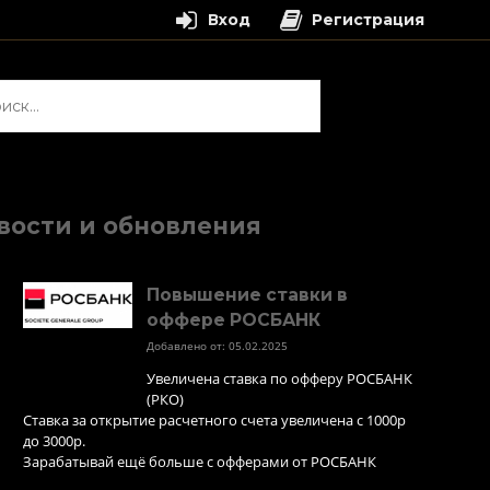
Вход
Регистрация
и:
вости и обновления
Повышение ставки в
оффере РОСБАНК
Добавлено от: 05.02.2025
Увеличена ставка по офферу РОСБАНК
(РКО)
Ставка за открытие расчетного счета увеличена с 1000р
до 3000р.
Зарабатывай ещё больше с офферами от РОСБАНК