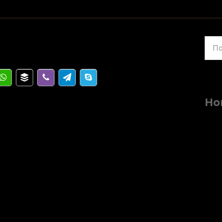
Найт
Но