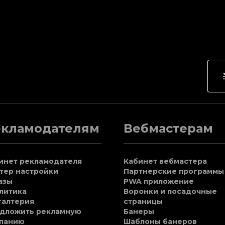
екламодателям
Вебмастерам
инет рекламодателя
Кабинет вебмастера
тер настройки
Партнерские программы
азы
PWA приложение
литика
Воронки и посадочные
галтерия
страницы
дложить рекламную
Банеры
панию
Шаблоны банеров