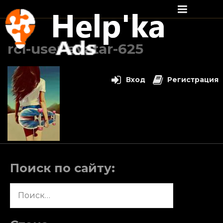
Перейти
к
rcl-user-avatar-625
содержимому
Вход
Регистрация
Поиск по сайту:
Найти: