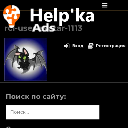
Перейти
к
rcl-user-avatar-1113
содержимому
Вход
Регистрация
Поиск по сайту:
Найти: