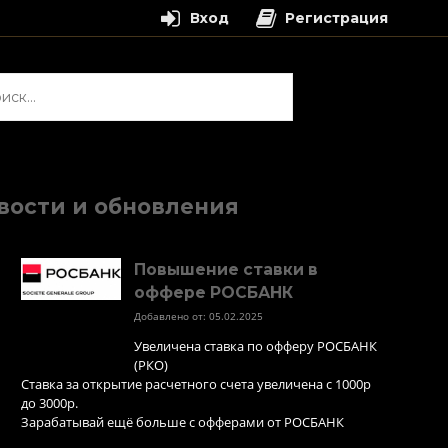
Вход
Регистрация
и:
вости и обновления
Повышение ставки в
оффере РОСБАНК
Добавлено от: 05.02.2025
Увеличена ставка по офферу РОСБАНК
(РКО)
Ставка за открытие расчетного счета увеличена с 1000р
до 3000р.
Зарабатывай ещё больше с офферами от РОСБАНК