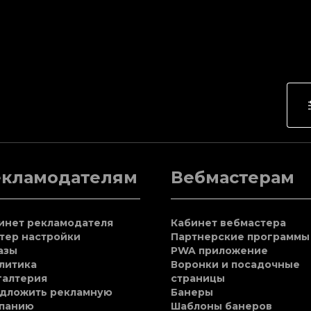
екламодателям
Вебмастерам
инет рекламодателя
Кабинет вебмастера
тер настройки
Партнерские программы
азы
PWA приложение
литика
Воронки и посадочные
галтерия
страницы
дложить рекламную
Банеры
панию
Шаблоны банеров