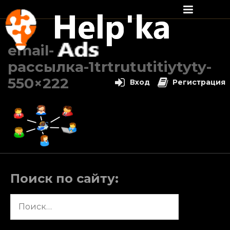
Перейти
к
email-
содержимому
рассылка-1trtrututitiytyty-
550×222
Вход
Регистрация
Поиск по сайту:
Найти: