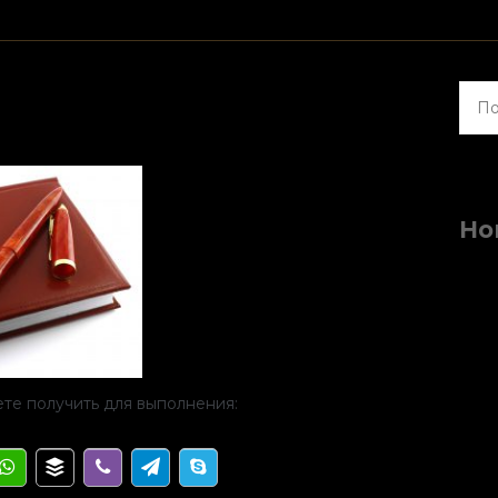
Найт
Но
те получить для выполнения: