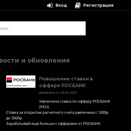
Вход
Регистрация
и:
вости и обновления
Повышение ставки в
оффере РОСБАНК
Добавлено от: 05.02.2025
Увеличена ставка по офферу РОСБАНК
(РКО)
Ставка за открытие расчетного счета увеличена с 1000р
до 3000р.
Зарабатывай ещё больше с офферами от РОСБАНК