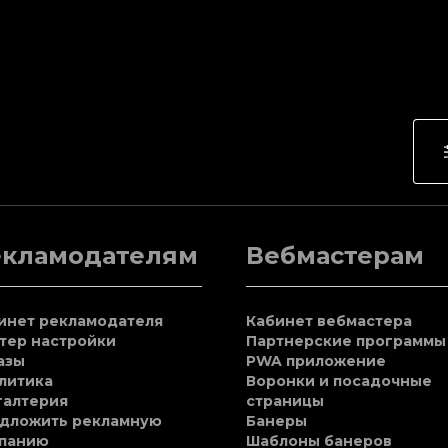
екламодателям
Вебмастерам
инет рекламодателя
Кабинет вебмастера
тер настройки
Партнерские программы
азы
PWA приложение
литика
Воронки и посадочные
галтерия
страницы
дложить рекламную
Банеры
панию
Шаблоны банеров