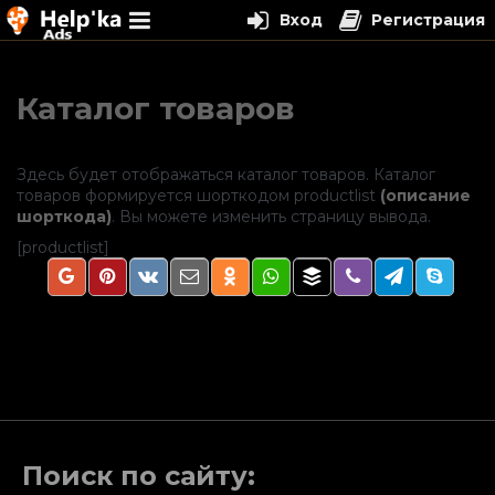
Вход
Регистрация
Перейти
к
Каталог товаров
содержимому
Здесь будет отображаться каталог товаров. Каталог
товаров формируется шорткодом productlist
(описание
шорткода)
. Вы можете изменить страницу вывода.
[productlist]
Поиск по сайту: