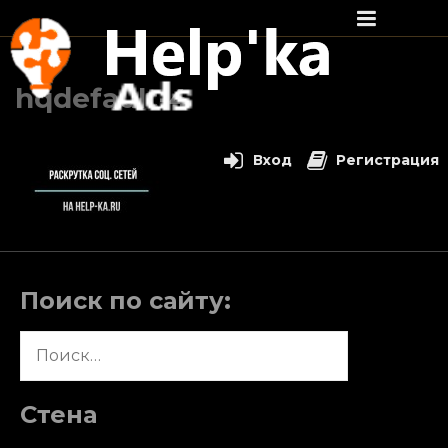
Перейти
к
hqdefault-4
содержимому
Вход
Регистрация
Поиск по сайту:
Найти:
Стена