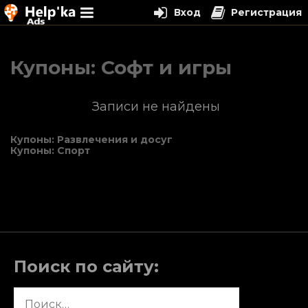
Вход
Регистрация
Перейти
к
Купоны: Софт и игры
содержимому
Записи не найдены
Навигация
Купоны: Развлечения и досуг
Купоны: Спорт
по
записям
Поиск по сайту:
Найти: