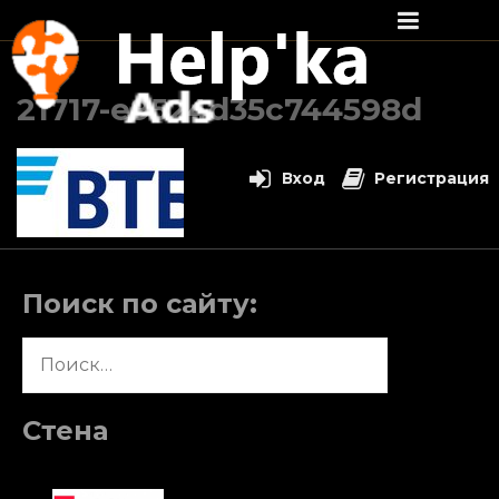
Перейти
к
21717-e9524d35c744598d
содержимому
Вход
Регистрация
Поиск по сайту:
Найти:
Стена