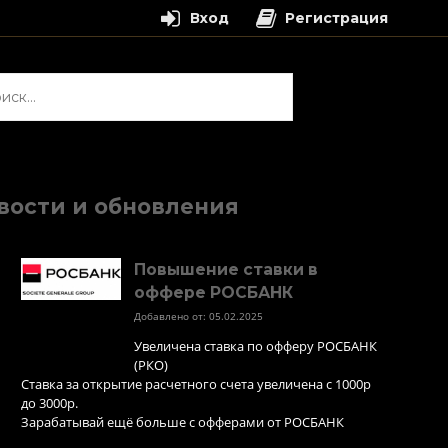
Вход
Регистрация
и:
вости и обновления
Повышение ставки в
оффере РОСБАНК
Добавлено от: 05.02.2025
Увеличена ставка по офферу РОСБАНК
(РКО)
Ставка за открытие расчетного счета увеличена с 1000р
до 3000р.
Зарабатывай ещё больше с офферами от РОСБАНК