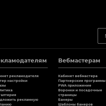
екламодателям
Вебмастерам
инет рекламодателя
Кабинет вебмастера
тер настройки
Партнерские программы
азы
PWA приложение
литика
Воронки и посадочные
галтерия
страницы
дложить рекламную
Банеры
панию
Шаблоны банеров