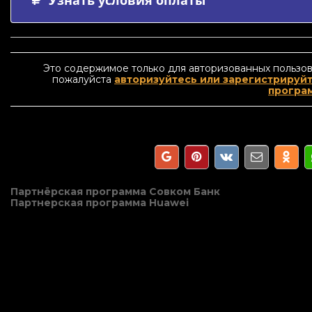
Это содержимое только для авторизованных пользов
пожалуйста
авторизуйтесь или зарегистрируйт
програ
Навигация
Партнёрская программа Совком Банк
Партнерская программа Huawei
по
записям