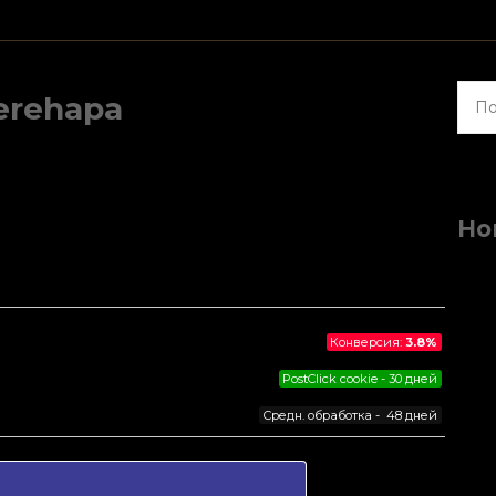
Найт
erehapa
Но
Конверсия:
3.8%
PostClick cookie - 30 дней
Средн. обработка - 48 дней