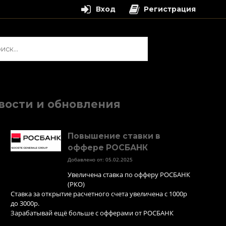
Вход
Регистрация
и:
вости и обновления
Повышение ставки в
оффере РОСБАНК
Добавлено от: 05.02.2025
Увеличена ставка по офферу РОСБАНК
(РКО)
Ставка за открытие расчетного счета увеличена с 1000р
до 3000р.
Зарабатывай ещё больше с офферами от РОСБАНК