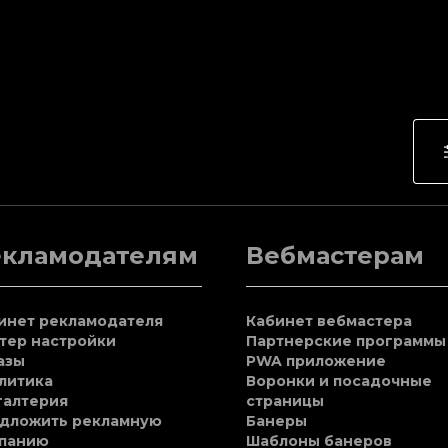
екламодателям
Вебмастерам
инет рекламодателя
Кабинет вебмастера
тер настройки
Партнерские программы
азы
PWA приложение
литика
Воронки и посадочные
галтерия
страницы
дложить рекламную
Банеры
панию
Шаблоны банеров